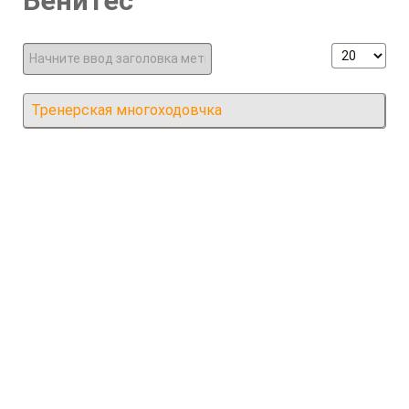
Бенитес
Начните ввод заголовка метки
Кол-во стр
Тренерская многоходовчка