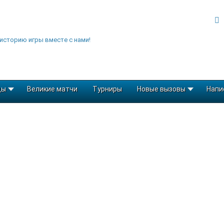
историю игры вместе с нами!
ды
Великие матчи
Турниры
Новые вызовы
Напи