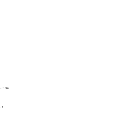
ал на
 в