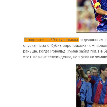
Я поднялся по 39 ступенькам,
отделяющим фу
спуская глаз с Кубка европейских чемпионо
раньше, когда Рональд Куман забил гол. Не б
этот момент телевидение, но я упал на землю