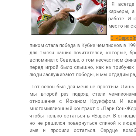
Я всегда 
карьеры, а
работе. И 
место на с
С «Барсо
пиком стала победа в Кубке чемпионов в 1992
для тысяч наших почитателей, которые, бр
вспоминал о Севилье, о том несчастном финал
перед игрой было слышно, как на трибунах 
люди заслуживают победы, и мы отдадим рад
Тот сезон был для меня не простым. Лишь 
мы второй раз подряд стали чемпионам
отношения с Йоханом Круиффом. И все
многомиллионный контракт с «Пари Сен-Жер
чтобы только остаться в «Барсе». В отноше
но не решился повернуться спиной к людя
имя и просили остаться. Сердце возо