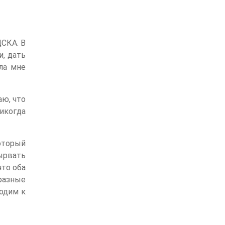
ЦСКА. В
и, дать
ла мне
аю, что
икогда
оторый
ырвать
что оба
разные
ходим к