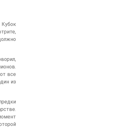
 Кубок
отрите,
 должно
оворил,
ионов.
вот все
один из
предки
рстве.
 момент
оторой