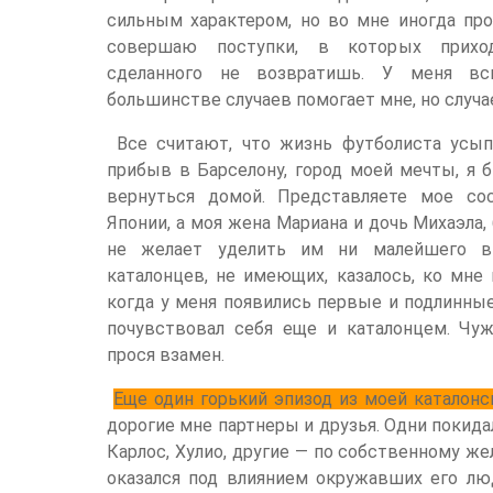
сильным характером, но во мне иногда про
совершаю поступки, в которых приход
сделанного не возвратишь. У меня вс
большинстве случаев помогает мне, но случае
Все считают, что жизнь футболиста усып
прибыв в Барселону, город моей мечты, я 
вернуться домой. Представляете мое сос
Японии, а моя жена Мариана и дочь Михаэла, б
не желает уделить им ни малейшего вн
каталонцев, не имеющих, казалось, ко мне
когда у меня появились первые и подлинные 
почувствовал себя еще и каталонцем. Чуж
прося взамен.
Еще один горький эпизод из моей каталонс
дорогие мне партнеры и друзья. Одни покидал
Карлос, Хулио, другие — по собственному же
оказался под влиянием окружавших его люд