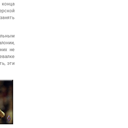
 конца
ерской
занять
альным
алонии,
них не
девалке
ь, эти