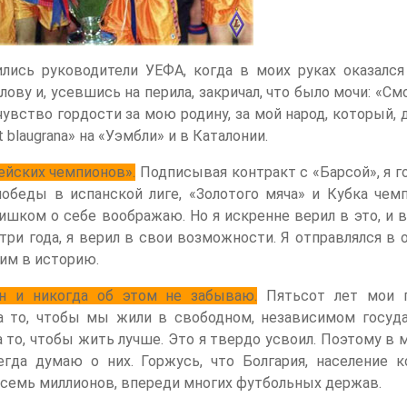
лись руководители УЕФА, когда в моих руках оказался
лову и, усевшись на перила, закричал, что было мочи: «См
 чувство гордости за мою родину, за мой народ, который,
 blaugrana» на «Уэмбли» и в Каталонии.
ейских чемпионов».
Подписывая контракт с «Барсой», я г
беды в испанской лиге, «Золотого мяча» и Кубка чемп
лишком о себе воображаю. Но я искренне верил в это, и 
ри года, я верил в свои возможности. Я отправлялся в 
ним в историю.
ин и никогда об этом не забываю.
Пятьсот лет мои 
а то, чтобы мы жили в свободном, независимом госуда
а то, чтобы жить лучше. Это я твердо усвоил. Поэтому в
гда думаю о них. Горжусь, что Болгария, население к
осемь миллионов, впереди многих футбольных держав.