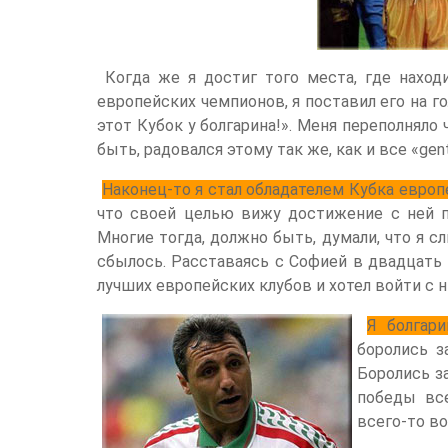
Когда же я достиг того места, где находи
европейских чемпионов, я поставил его на го
этот Кубок у болгарина!». Меня переполняло
быть, радовался этому так же, как и все «gent
Наконец-то я стал обладателем Кубка европ
что своей целью вижу достижение с ней по
Многие тогда, должно быть, думали, что я с
сбылось. Расставаясь с Софией в двадцать т
лучших европейских клубов и хотел войти с 
Я болгар
боролись з
Боролись з
победы все
всего-то в