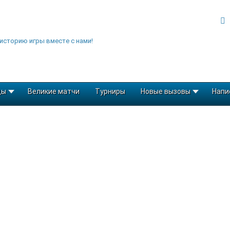
историю игры вместе с нами!
ды
Великие матчи
Турниры
Новые вызовы
Напи