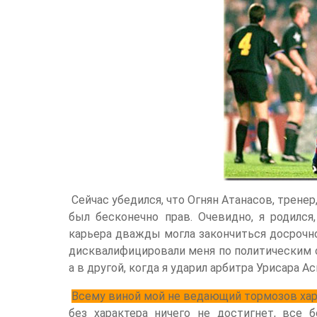
Сейчас убедился, что Огнян Атанасов, тренер
был бесконечно прав. Очевидно, я родился
карьера дважды могла закончиться досрочно
дисквалифицировали меня по политическим 
а в другой, когда я ударил арбитра Урисара А
Всему виной мой не ведающий тормозов хар
без характера ничего не достигнет, все 