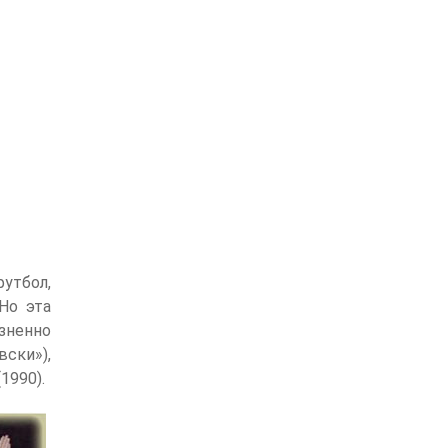
футбол,
Но эта
изненно
ски»),
1990).