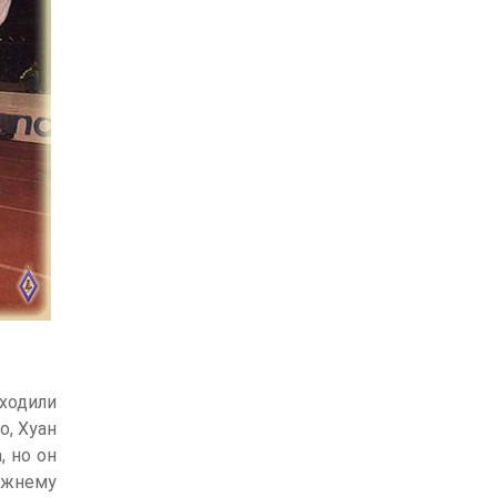
ходили
о, Хуан
, но он
ежнему