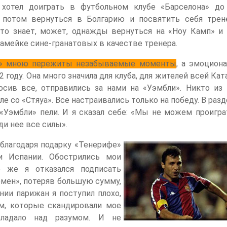
хотел доиграть в футбольном клубе «Барселона» до
 потом вернуться в Болгарию и посвятить себя трен
кто знает, может, однажды вернуться на «Ноу Камп» и 
камейке сине-гранатовых в качестве тренера.
й» мною пережиты незабываемые моменты
, а эмоцион
 году. Она много значила для клуба, для жителей всей Кат
осив все, отправились за нами на «Уэмбли». Никто из 
е со «Стяуа». Все настраивались только на победу. В раз
«Уэмбли» пели. И я сказал себе: «Мы не можем проиграт
и нее все силы».
благодаря подарку «Тенерифе»
и Испании. Обострились мои
 же я отказался подписать
мен», потеряв большую сумму,
нии парижан я поступил плохо,
м, которые скандировали мое
бладало над разумом. И не