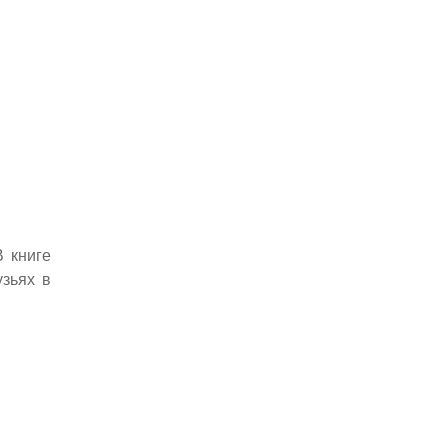
 книге
узьях в