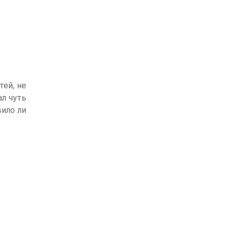
ей, не
ал чуть
вило ли