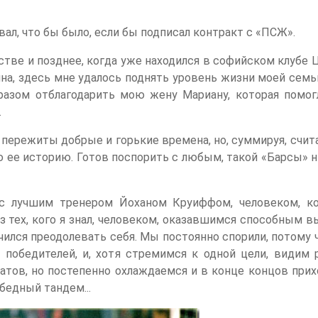
ал, что бы было, если бы подписал контракт с «ПСЖ».
тстве и позднее, когда уже находился в софийском клубе 
на, здесь мне удалось поднять уровень жизни моей семь
азом отблагодарить мою жену Мариану, которая помог
.
пережиты добрые и горькие времена, но, суммируя, счит
 ее историю. Готов поспорить с любым, такой «Барсы» н
 с лучшим тренером Йоханом Круиффом, человеком, к
 тех, кого я знал, человеком, оказавшимся способным в
учился преодолевать себя. Мы постоянно спорили, потому 
победителей, и, хотя стремимся к одной цели, видим 
батов, но постепенно охлаждаемся и в конце концов при
едный тандем...