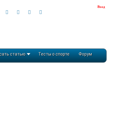
Вход
сать статью
Тесты о спорте
Форум