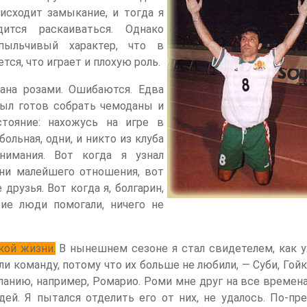
исходит замыкание, и тогда я
ится раскаиваться. Однако
пыльчивый характер, что в
тся, что играет и плохую роль.
ана розами. Ошибаются. Едва
был готов собрать чемоданы и
тояние: нахожусь на игре в
ольная, одни, и никто из клуба
имания. Вот когда я узнал
 ни малейшего отношения, вот
друзья. Вот когда я, болгарин,
ие люди помогали, ничего не
кой жизни.
В нынешнем сезоне я стал свидетелем, как у
и команду, потому что их больше не любили, — Суби, Гойк
ланию, например, Ромарио. Роми мне друг на все времена
ей. Я пытался отделить его от них, не удалось. По-пр