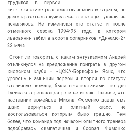
трудился в первой
лиге в составе резервистов чемпиона страны, но
даже крохотного лучика света в конце туннеля не
появлялось. Не изменился его статус и после
отменного сезона 1994/95 года, в котором
львовянин забил в ворота соперников «Динамо-2»
22 мяча.
Стоит ли говорить, с каким энтузиазмом Андрей
откликнулся на предложение поиграть в другом
киевском клубе – «ЦСКА-Борисфен». Ясно, что
уровень и амбиции первой и второй по статусу
столичных команд были несопоставимы, но для
Гусина это решающей роли не играло. Главное, что
наставник армейцев Михаил Фоменко давал ему
шанс вернуться в элитный класс, не
воспользоваться которым было грешно. Тем
более, что команда под началом опытного тренера
подобралась симпатичная и боевая. Фоменко