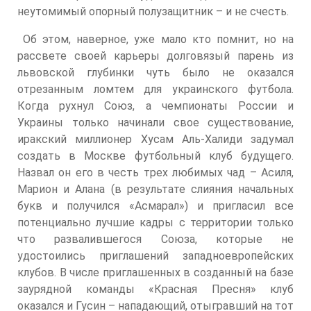
неутомимый опорный полузащитник – и не счесть.
Об этом, наверное, уже мало кто помнит, но на
рассвете своей карьеры долговязый парень из
львовской глубинки чуть было не оказался
отрезанным ломтем для украинского футбола.
Когда рухнул Союз, а чемпионаты России и
Украины только начинали свое существование,
иракский миллионер Хусам Аль-Халиди задумал
создать в Москве футбольный клуб будущего.
Назвал он его в честь трех любимых чад – Асиля,
Марион и Алана (в результате слияния начальных
букв и получился «Асмарал») и пригласил все
потенциально лучшие кадры с территории только
что развалившегося Союза, которые не
удостоились приглашений западноевропейских
клубов. В числе приглашенных в созданный на базе
заурядной команды «Красная Пресня» клуб
оказался и Гусин – нападающий, отыгравший на тот