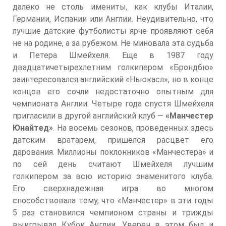
далеко не столь имениты, как клубы Италии,
Германии, Испании или Англии. Неудивительно, что
лучшие датские футболисты ярче проявляют себя
не на родине, а за рубежом. Не миновала эта судьба
и Петера Шмейхеля. Еще в 1987 году
двадцатичетырехлетним голкипером «Брондбю»
заинтересовался английский «Ньюкасл», но в конце
концов его сочли недостаточно опытным для
чемпионата Англии. Четыре года спустя Шмейхеля
пригласили в другой английский клуб —
«Манчестер
Юнайтед»
. На восемь сезонов, проведенных здесь
датским вратарем, пришелся расцвет его
дарования. Миллионы поклонников «Манчестера» и
по сей день считают Шмейхеля лучшим
голкипером за всю историю знаменитого клуба.
Его сверхнадежная игра во многом
способствовала тому, что «Манчестер» в эти годы
5 раз становился чемпионом страны и трижды
выигрывал Кубок Англии. Уверен в этом был и