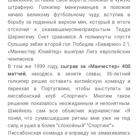
штрафную. Голкипер манкунианцев и положил
начало великому футбольному чуду, вступив в
борьбу за поданный верхом мяч, который в итоге
отскочил к оказавшемусянеприкрытым Тедди
Шерингему. Счет сравнялся. А полминуты спустя
Сульшер забил второй гол. Победив «Баварию» 2:1,
«Манчестер Юнайтед» выиграл Лигу европейских
чемпионов.
В том же 1999 году,
сыграв за «Манчестер» 400
матчей
, находясь в зените славы, 36-летний
голкипер решил оставить английскую команду и
переехал в Португалию, чтобы выступать за
лиссабонский клуб «Спортинг». Многим такое
решение показалось неожиданным и непонятным.
Шмейхель сам все объяснил журналистам: «Я
понял, что сумасшедшие ритмы мне уже не под
силу, и ушел в более "спокойный" "Спортинг"».
Лиссабонская команда и вправду не замахивалась