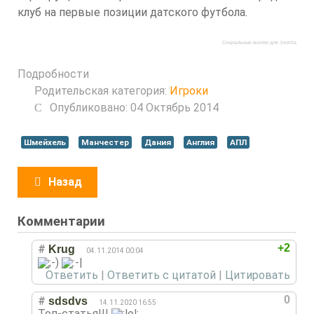
клуб на первые позиции датского футбола.
Социальные кнопки для Joomla
Подробности
Родительская категория:
Игроки
Опубликовано: 04 Октябрь 2014
Шмейхель
Манчестер
Дания
Англия
АПЛ
Назад
Комментарии
+2
#
Krug
04.11.2014 00:04
Ответить
|
Ответить с цитатой
|
Цитировать
0
#
sdsdvs
14.11.2020 16:55
Топ-статья!!!