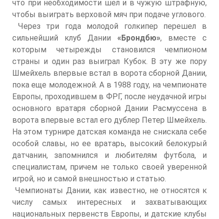
что при необходимости шел и в чужую штрафную,
чтобы выиграть верховой мяч при подаче углового.
Через три года молодой голкипер перешел в
сильнейший клуб Дании
«Брондбю»
, вместе с
которым четырежды становился чемпионом
страны и один раз выиграл Кубок. В эту же пору
Шмейхель впервые встал в ворота сборной Дании,
пока еще молодежной. А в 1988 году, на чемпионате
Европы, проходившем в ФРГ, после неудачной игры
основного вратаря сборной Дании Расмуссена в
ворота впервые встал его дублер Петер Шмейхель.
На этом турнире датская команда не снискала себе
особой славы, но ее вратарь, высокий белокурый
датчанин, запомнился и любителям футбола, и
специалистам, причем не только своей уверенной
игрой, но и самой внешностью и статью.
Чемпионаты Дании, как известно, не относятся к
числу самых интересных и захватывающих
национальных первенств Европы, и датские клубы