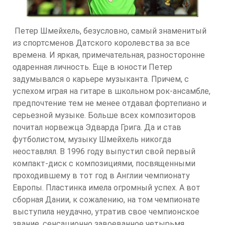
Петер Шмейхель, безусловно, самый знаменитый
из спортсменов Датского королевства за все
времена. И яркая, примечательная, разносторонне
одаренная личность. Еще в юности Петер
задумывался о карьере музыканта. Причем, с
успехом играя на гитаре в школьном рок-ансамбле,
предпочтение тем не менее отдавал фортепиано и
серьезной музыке. Больше всех композиторов
почитал норвежца Эдварда Грига. Да и став
футболистом, музыку Шмейхель никогда
неоставлял. В 1996 году выпустил свой первый
компакт-диск с композициями, посвященными
проходившему в тот год в Англии чемпионату
Европы. Пластинка имела огромный успех. А вот
сборная Дании, к сожалению, на том чемпионате
выступила неудачно, утратив свое чемпионское
звание, сенсационно завоеванное четырьмя