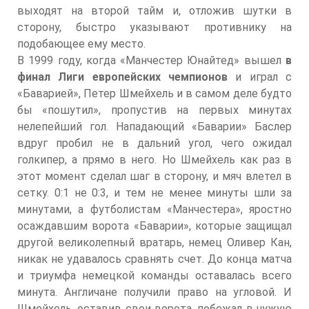
выходят на второй тайм и, отложив шутки в
сторону, быстро указывают противнику на
подобающее ему место.
В 1999 году, когда «Манчестер Юнайтед» вышел
в
финал Лиги европейских чемпионов
и играл с
«Баварией», Петер Шмейхель и в самом деле будто
бы «пошутил», пропустив на первых минутах
нелепейший гол. Нападающий «Баварии» Баслер
вдруг пробил не в дальний угол, чего ожидал
голкипер, а прямо в него. Но Шмейхель как раз в
этот момент сделал шаг в сторону, и мяч влетел в
сетку. 0:1 не 0:3, и тем не менее минуты шли за
минутами, а футболистам «Манчестера», яростно
осаждавшим ворота «Баварии», которые защищал
другой великолепный вратарь, немец Оливер Кан,
никак не удавалось сравнять счет. До конца матча
и триумфа немецкой команды оставалась всего
минута. Англичане получили право на угловой. И
Шмейхель, оставив свои ворота, побежал в чужую