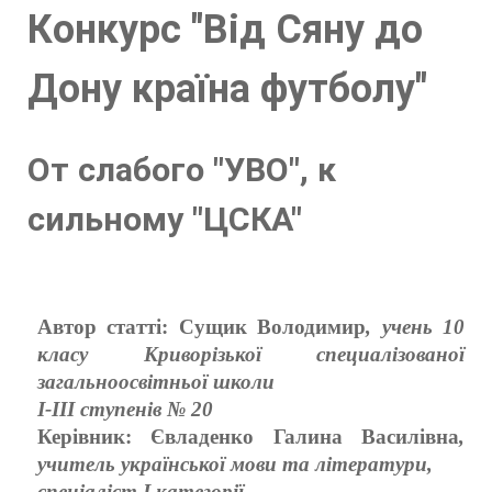
Конкурс "Від Сяну до
Дону країна футболу"
От слабого "УВО", к
сильному "ЦСКА"
Автор статті: Сущик Володимир
, учень 10
класу Криворізької специалізованої
загальноосвітньої школи
І-ІІІ ступенів № 20
Керівник: Євладенко Галина Василівна
,
учитель української мови та літератури,
спеціаліст І категорії