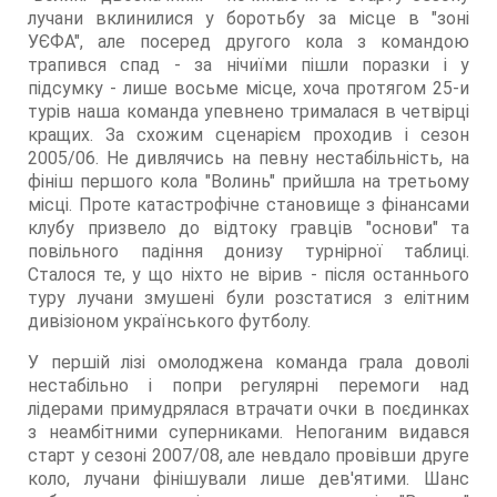
лучани вклинилися у боротьбу за місце в "зоні
УЄФА", але посеред другого кола з командою
трапився спад - за нічиїми пішли поразки і у
підсумку - лише восьме місце, хоча протягом 25-и
турів наша команда упевнено трималася в четвірці
кращих. За схожим сценарієм проходив і сезон
2005/06. Не дивлячись на певну нестабільність, на
фініш першого кола "Волинь" прийшла на третьому
місці. Проте катастрофічне становище з фінансами
клубу призвело до відтоку гравців "основи" та
повільного падіння донизу турнірної таблиці.
Сталося те, у що ніхто не вірив - після останнього
туру лучани змушені були розстатися з елітним
дивізіоном українського футболу.
У першій лізі омолоджена команда грала доволі
нестабільно і попри регулярні перемоги над
лідерами примудрялася втрачати очки в поєдинках
з неамбітними суперниками. Непоганим видався
старт у сезоні 2007/08, але невдало провівши друге
коло, лучани фінішували лише дев'ятими. Шанс