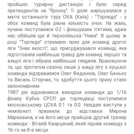
пройшло турнірну дистанцію і було серед
претендентів на "бронзу". Її доля вирішувалася у
матчі останнього туру СКА (Київ) - "Торпедо" - у
обох команд була рівна кількість очок. На жаль,
лучани поступилися 0:2 і фінішували п'ятими, адже
нас обійшла ще й тернопільска "Нива". В цьому ж
році "Торпедо" отримало приз для команд другої
ліги "Знак якості", що присуджувався команді, яка
підготовила найбільше гравці для команд першої та
вищої ліги і зібрала найбільше глядачів. Враховуючи
те, що протягом сезону лише у вищу лігу з луцької
команди відправилися Олег Федюков, Олег Бенько
та Василь Сторчак, то здобуття цього призу стало
закономірним.
1987 рік відзначився виходом команди до 1/16
фіналу Кубка СРСР, де торпедівці поступилися
московському ЦСКА 0:1 та 0:0. Невдалі виступи у
чемпіонаті призвели до відставки Мирона
Маркевича, а на його місце прийшов другий тренер
команди - Віталій Кварцяний, який підняв команду з
16-го на 8-е місце.