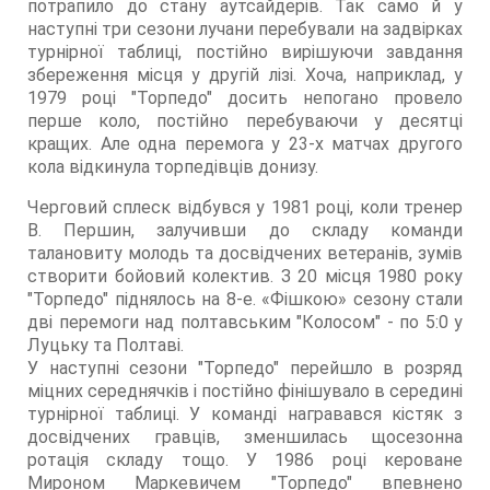
потрапило до стану аутсайдерів. Так само й у
наступні три сезони лучани перебували на задвірках
турнірної таблиці, постійно вирішуючи завдання
збереження місця у другій лізі. Хоча, наприклад, у
1979 році "Торпедо" досить непогано провело
перше коло, постійно перебуваючи у десятці
кращих. Але одна перемога у 23-х матчах другого
кола відкинула торпедівців донизу.
Черговий сплеск відбувся у 1981 році, коли тренер
В. Першин, залучивши до складу команди
талановиту молодь та досвідчених ветеранів, зумів
створити бойовий колектив. З 20 місця 1980 року
"Торпедо" піднялось на 8-е. «Фішкою» сезону стали
дві перемоги над полтавським "Колосом" - по 5:0 у
Луцьку та Полтаві.
У наступні сезони "Торпедо" перейшло в розряд
міцних середнячків і постійно фінішувало в середині
турнірної таблиці. У команді награвався кістяк з
досвідчених гравців, зменшилась щосезонна
ротація складу тощо. У 1986 році кероване
Мироном Маркевичем "Торпедо" впевнено