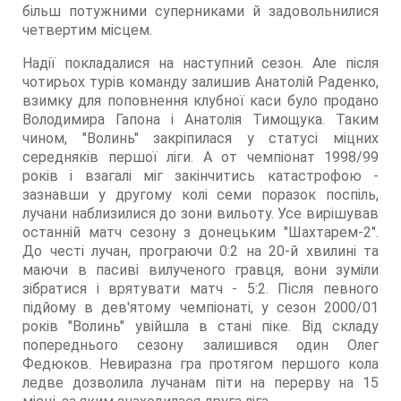
більш потужними суперниками й задовольнилися
четвертим місцем.
Надії покладалися на наступний сезон. Але після
чотирьох турів команду залишив Анатолій Раденко,
взимку для поповнення клубної каси було продано
Володимира Гапона і Анатолія Тимощука. Таким
чином, "Волинь" закріпилася у статусі міцних
середняків першої ліги. А от чемпіонат 1998/99
років і взагалі міг закінчитись катастрофою -
зазнавши у другому колі семи поразок поспіль,
лучани наблизилися до зони вильоту. Усе вирішував
останній матч сезону з донецьким "Шахтарем-2".
До честі лучан, програючи 0:2 на 20-й хвилині та
маючи в пасиві вилученого гравця, вони зуміли
зібратися і врятувати матч - 5:2. Після певного
підйому в дев'ятому чемпіонаті, у сезон 2000/01
років "Волинь" увійшла в стані піке. Від складу
попереднього сезону залишився один Олег
Федюков. Невиразна гра протягом першого кола
ледве дозволила лучанам піти на перерву на 15