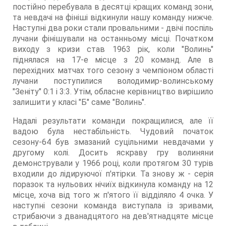
постійно перебувала в десятці кращих команд зони,
та невдачі на фініші відкинули нашу команду нижче.
Наступні два роки стали провальними - двічі поспіль
лучани фінішували на останньому місці. Початком
виходу з кризи став 1963 рік, коли "Волинь"
піднялася на 17-е місце з 20 команд. Але в
перехідних матчах того сезону з чемпіоном області
лучани поступилися володимир-волинському
"Зеніту" 0:1 і 3:3. Утім, обласне керівництво вирішило
залишити у класі "Б" саме "Волинь".
Надалі результати команди покращилися, але її
вадою була нестабільність. Чудовий початок
сезону-64 був змазаний суцільними невдачами у
другому колі. Досить яскраву гру волиняни
демонстрували у 1966 році, коли протягом 30 турів
входили до лідируючої п'ятірки. Та знову ж - серія
поразок та нульових нічиїх відкинула команду на 12
місце, хоча від того ж п'ятого її відділяло 4 очка. У
наступні сезони команда виступала із зривами,
стрибаючи з дванадцятого на дев'ятнадцяте місце