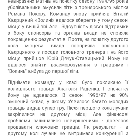
невиразних матчів на початку сезону 1994/95 років
уболівальники змусили піти з тренерського містка
Романа Покору. Команду знову прийняв Віталій
Кварцяний. «Волині» вдалося зберегти у тому сезоні
місце у вищій лізі. Але... Відсутність дієвої підтримки
з боку спонсорів та органів влади не сприяла
покращенню результатів. Проте, на початку другого
кола місцева влада посприяла звільненню
Кварцяного з посади головного тренера і на його
місце прийшов Юрій Дячук-Ставицький. Йому не
вдалося знайти взаєморозуміння з гравцями і
"Волинь" вибула до першої ліги.
Піднімати команду у класі було покликано її
колишнього гравця Анатолія Раденка. І спочатку
йому це вдавалося. В сезоні 1996/97 на 90%
змінений склад, у якому з'явилося багато молодих
гравців видав супер-гру. Після першого кола лучани
закріпилися на другому місці. Але фінансові
проблеми залишалися невирішеними - довелося
продавати ключових гравців. Як результат - в
другому колі лучани не витримали конкуренції з