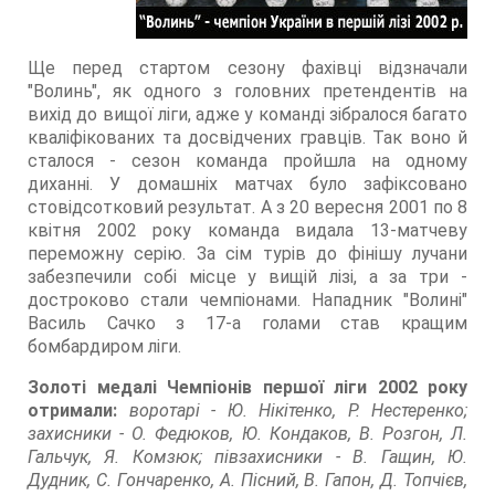
Ще перед стартом сезону фахівці відзначали
"Волинь", як одного з головних претендентів на
вихід до вищої ліги, адже у команді зібралося багато
кваліфікованих та досвідчених гравців. Так воно й
сталося - сезон команда пройшла на одному
диханні. У домашніх матчах було зафіксовано
стовідсотковий результат. А з 20 вересня 2001 по 8
квітня 2002 року команда видала 13-матчеву
переможну серію. За сім турів до фінішу лучани
забезпечили собі місце у вищій лізі, а за три -
достроково стали чемпіонами. Нападник "Волині"
Василь Сачко з 17-а голами став кращим
бомбардиром ліги.
Золоті медалі Чемпіонів першої ліги 2002 року
отримали:
воротарі - Ю. Нікітенко, Р. Нестеренко;
захисники - О. Федюков, Ю. Кондаков, В. Розгон, Л.
Гальчук, Я. Комзюк; півзахисники - В. Гащин, Ю.
Дудник, С. Гончаренко, А. Пісний, В. Гапон, Д. Топчієв,