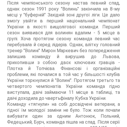
Після чемпіонського сезону настав певний спад,
однак сезон 1991 року "Волинь" закінчила на 8-му
місці у "буферній" Західній зоні другої ліги. Це дало
змогу увійти в перший національний чемпіонат
України в якості вищолігової команди. Перший
сезон виявився для волинян вдалим - 5 місце в
групі. Хоча протягом сезону команда певний час
перебувала й серед лідерів. Однак, влітку головний
тренер "Волині" Мирон Маркевич без попередження
залишив команду й вирушив до Львова,
прихопивши з собою двох ключових гравців -
Плотка й Топчієва. Фінансові і організаційні
проблеми, які почалися в той час у більшості клубів
України торкнулися й "Волині". Протягом третьго та
четвертого чемпіонатів України команда гідно
виступала, двічі займаючи 11 місце в таблиці, та
двічі доходила до чвертьфіналу Кубка України.
Команду «тягнули» на собі досвідчені ветерани, а
гідної їм молодої заміни не було. Тож коли почали
вибувати один за одним Антонюк, Польний,
Федецький, Бурч, команда пішла на спад. Після серії