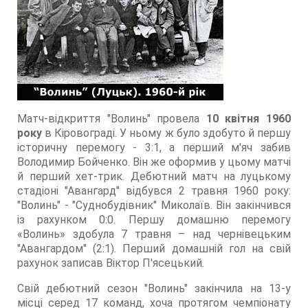
Матч-відкриття "Волинь" провела
10 квітня 1960
року
в Кіровограді. У ньому ж було здобуто й першу
історичну перемогу - 3:1, а перший м'яч забив
Володимир Бойченко. Він же оформив у цьому матчі
й перший хет-трик. Дебютний матч на луцькому
стадіоні "Авангард" відбувся 2 травня 1960 року:
"Волинь" - "Суднобудівник" Миколаїв. Він закінчився
із рахунком 0:0. Першу домашню перемогу
«Волинь» здобула 7 травня – над чернівецьким
"Авангардом" (2:1). Перший домашній гол на свій
рахунок записав Віктор П'ясецький.
Свій дебютний сезон "Волинь" закінчила на 13-у
місці серед 17 команд, хоча протягом чемпіонату