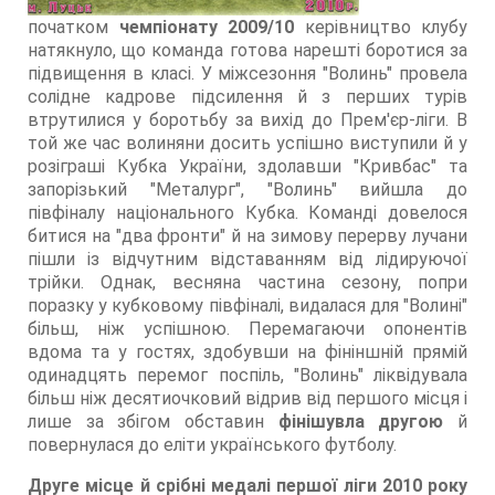
початком
чемпіонату 2009/10
керівництво клубу
натякнуло, що команда готова нарешті боротися за
підвищення в класі. У міжсезоння "Волинь" провела
солідне кадрове підсилення й з перших турів
втрутилися у боротьбу за вихід до Прем'єр-ліги. В
той же час волиняни досить успішно виступили й у
розіграші Кубка України, здолавши "Кривбас" та
запорізький "Металург", "Волинь" вийшла до
півфіналу національного Кубка. Команді довелося
битися на "два фронти" й на зимову перерву лучани
пішли із відчутним відставанням від лідируючої
трійки. Однак, весняна частина сезону, попри
поразку у кубковому півфіналі, видалася для "Волині"
більш, ніж успішною. Перемагаючи опонентів
вдома та у гостях, здобувши на фініншній прямій
одинадцять перемог поспіль, "Волинь" ліквідувала
більш ніж десятиочковий відрив від першого місця і
лише за збігом обставин
фінішувла другою
й
повернулася до еліти українського футболу.
Друге місце й срібні медалі першої ліги 2010 року