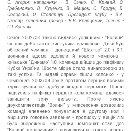
О. Агарін; нападники - В. Сачко, С. Кривий, О.
Гребеножко, В. Луценко, В. Мацюк, С. Гордун, В.
Солодкий, О. Столярчук. Президент клубу - В.А.
Столяр, головний тренер - В.В. Кварцяний, тренер -
П.І. Кушлик.
Сезон 2002/03 також видався успішним - "Волинь"
як для дебютанта виступила вражаюче. Двічі був
обіграний чемпіон - донецький "Шахтар" 2:0 і 3:1,
волиняни вдома здолали й нового чемпіона -
київське "Динамо" 1:0, команда дійшла до півфіналу
Кубка України. Шосте місце стало винагородою за
такі успіхи. Та надалі справи пішли кепсько - у
чемпіонаті 2003/04 років протягом перших восьми
турів лучани не здобули жодної перемоги. Ціною
надзусиль на фініш першого кола команді вдалося
залишити зону вильоту... Проте якісна
доукомплектація "Волині" у міжсезоння дозволила
команді впевнено почуватися в другому колі і
вирішити головне завдання - прописку у вищій лізі
було збережено. Наступний чемпіонат став для
"Волині" двозначним - починаючи із старту сезону