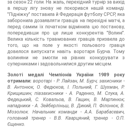
за сезон 22 голи. На жаль, перехідний турнір за вихід
в першу лігу знову не покорився нашій команді.
"Підніжку" поставила й Федерація футболу СРСР, яка
заборонила дозаявляти гравців на перехідні матчі, а
перед самим їх початком відмінила цю постанову,
попередивши про це лише конкурентів "Волині".
Велика кількість травмованих гравців призвела до
того, що на поле у якості польового гравця
довелося випускати навіть воротаря Бурча. Тому
волиняни не змогли на рівних конкурувати з
суперниками і задовольнилися другим місцем.
Золоті медалі Чемпіонів України 1989 року
отримали:
воротарі - Р. Лайзан, М. Бурч; захисники -
В. Антонюк, О. Федюков, І. Польний, Г. Шухман, Р.
Крищишин; півзахисники - А. Раденко, М. Слука, А.
Федецький, С. Ковальов, В. Гащин, В. Мартинюк;
нападники - А. Зейберліньш, В. Дикий, П. Філонюк, В.
Мозолюк. Начальник команди - А.А. Барабасевич,
головний тренер - В.В. Кварцяний, тренер - О.П.
Єщенко.