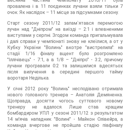
весняна частина чемпіонату 2010/11 була
провалена і в 11 поєдинках лучани взяли тільки 7
очок. Як наслідок – 11 місце за підсумками сезону.
Старт сезону 2011/12 запам`ятався перемогою
лучан над "Дніпром" на виїзді – 2:1 і впевненими
виступами у серпні. Згодом команда пригальмувала
і далі справи у чемпіонаті знову не клеїлися, а от у
Кубку України "Волинь" вкотре "вистрелила": на
стадії 1/16 фіналу вщент було розгромлено
"Іллічівець" - 7:1, а в 1/8 – "Дніпро" - 3:2, причому
лучани програвали 0:2 та залишилися вдесятьох
після вилучення в середині першого тайму
воротаря Неділька.
У січні 2012 року "Волинь" несподівано отримала
нового головного тренера – Анатолія Демяненка.
Щоправда, досягти чогось суттєвого новому
тренеру не вдалося. Лише став кращим
бомбардиром УПЛ у сезоні 2011/12 з результатом
14 м'ячів нападник "Волині" - Майкон Олівейра, а
команда вчергове не пройшла стадію півфіналу