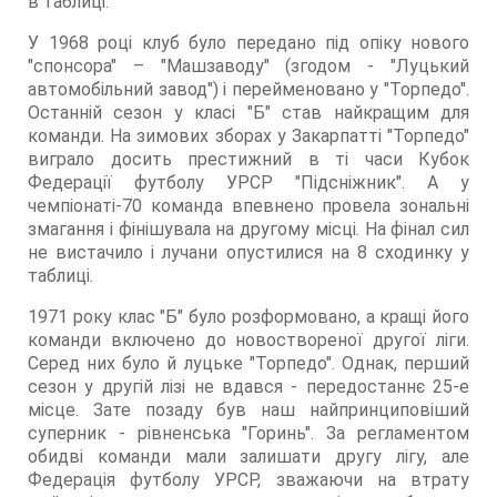
в таблиці.
У 1968 році клуб було передано під опіку нового
"спонсора" – "Машзаводу" (згодом - "Луцький
автомобільний завод") і перейменовано у "Торпедо".
Останній сезон у класі "Б" став найкращим для
команди. На зимових зборах у Закарпатті "Торпедо"
виграло досить престижний в ті часи Кубок
Федерації футболу УРСР "Підсніжник". А у
чемпіонаті-70 команда впевнено провела зональні
змагання і фінішувала на другому місці. На фінал сил
не вистачило і лучани опустилися на 8 сходинку у
таблиці.
1971 року клас "Б" було розформовано, а кращі його
команди включено до новоствореної другої ліги.
Серед них було й луцьке "Торпедо". Однак, перший
сезон у другій лізі не вдався - передостаннє 25-е
місце. Зате позаду був наш найпринциповіший
суперник - рівненська "Горинь". За регламентом
обидві команди мали залишати другу лігу, але
Федерація футболу УРСР, зважаючи на втрату