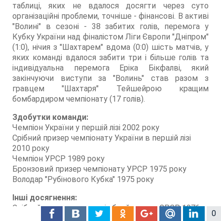
таблиці, яких не вдалося досягти через суто
організаційні проблеми, точніше - фінансові. В активі
"Волині" в сезоні - 38 забитих голів, перемога у
Кубку України над фіналістом Ліги Європи "Дніпром"
(1:0), нічия з "Шахтарем" вдома (0:0) шість матчів, у
яких команді вдалося забити три і більше голів та
індивідуальна перемога Еріка Бікфалві, який
закінчуючи виступи за "Волинь" став разом з
гравцем "Шахтаря" Тейшейрою кращим
бомбардиром чемпіонату (17 голів).
Здобутки команди:
Чемпіон України у першій лізі 2002 року
Срібний призер чемпіонату України в першій лізі
2010 року
Чемпіон УРСР 1989 року
Бронзовий призер чемпіонату УРСР 1975 року
Володар "Рубінового Кубка" 1975 року
Інші досягнення:
Срібний призер першості збройних сил СРСР 1976 р.
0
Володар призу "Знак якості" 1986 р.