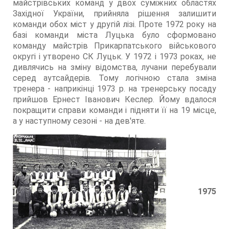
майстрівських команд у двох суміжних областях
Західної України, прийняла рішення залишити
команди обох міст у другій лізі. Проте 1972 року на
базі команди міста Луцька було сформовано
команду майстрів Прикарпатського військового
округі і утворено СК Луцьк. У 1972 і 1973 роках, не
дивлячись на зміну відомства, лучани перебували
серед аутсайдерів. Тому логічною стала зміна
тренера - наприкінці 1973 р. на тренерську посаду
прийшов Ернест Іванович Кеслер. Йому вдалося
покращити справи команди і підняти її на 19 місце,
а у наступному сезоні - на дев'яте.
1975