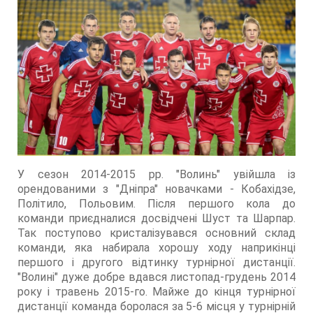
У сезон 2014-2015 рр. "Волинь" увійшла із
орендованими з "Дніпра" новачками - Кобахідзе,
Політило, Польовим. Після першого кола до
команди приєдналися досвідчені Шуст та Шарпар.
Так поступово кристалізувався основний склад
команди, яка набирала хорошу ходу наприкінці
першого і другого відтинку турнірної дистанції.
"Волині" дуже добре вдався листопад-грудень 2014
року і травень 2015-го. Майже до кінця турнірної
дистанції команда боролася за 5-6 місця у турнірній