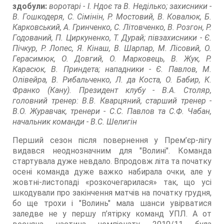
здобули:
воротарі - І. Ндоє та В. Неділько; захисники -
В. Гошкодеря, С. Сімінін, Р. Мостовий, В. Ковалюк, Б.
Карковський, А. Гринченко, С. Літовченко, В. Розгон, Р.
Годований, П. Циркуненко, Т. Дурай; півзахисники - Є.
Пічкур, Р. Лопес, Я. Кінаш, В. Шарпар, М. Лісовий, О.
Герасимюк, О. Довгий, О. Марковець, В. Жук, Р.
Карасюк, В. Приндета; нападники - Є. Павлов, М.
Олівейра, В. Рибальченко, Л. да Коста, О. Бабир, К.
Франко (Кану). Президент клубу - В.А. Столяр,
головний тренер: В.В. Кварцяний, старший тренер -
В.О. Журавчак, тренери - С.С. Павлов та С.Ф. Чабан,
начальник команди - В.С. Шелигін
Перший сезон після повернення у Прем’єр-лігу
видався неоднозначним для "Волині". Команда
стартувала дуже невдало. Впродовж літа та початку
осені команда дуже важко набирала очки, але у
жовтні-листопаді «розкочегарилася» так, що усі
шкодували про закінчення матчів на початку грудня,
бо ще трохи і "Волинь" мала шанси увірватися
заледве не у першу п’ятірку команд УПЛ. А от