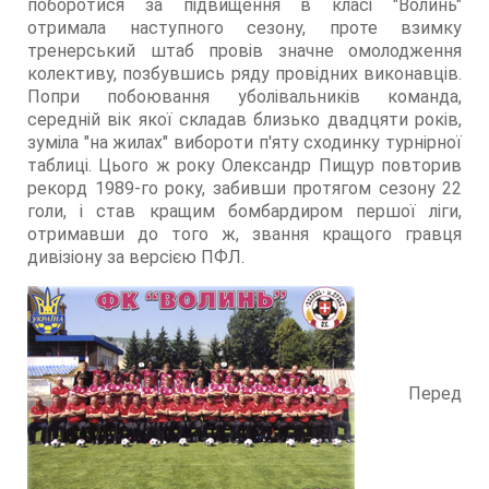
поборотися за підвищення в класі "Волинь"
отримала наступного сезону, проте взимку
тренерський штаб провів значне омолодження
колективу, позбувшись ряду провідних виконавців.
Попри побоювання уболівальників команда,
середній вік якої складав близько двадцяти років,
зуміла "на жилах" вибороти п'яту сходинку турнірної
таблиці. Цього ж року Олександр Пищур повторив
рекорд 1989-го року, забивши протягом сезону 22
голи, і став кращим бомбардиром першої ліги,
отримавши до того ж, звання кращого гравця
дивізіону за версією ПФЛ.
Перед