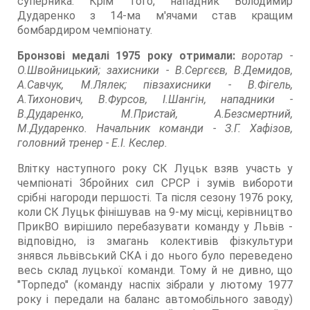
суперника. Крім того, нападник Володимир
Дударенко з 14-ма м'ячами став кращим
бомбардиром чемпіонату.
Бронзові медалі 1975 року отримали:
воротар -
О.Швойницький; захисники - В.Сергєєв, В.Демидов,
А.Савчук, М.Лялек; півзахисники - В.Фігель,
А.Тихонович, В.Фурсов, І.Шангін, нападники -
В.Дударенко, М.Пристай, А.Безсмертний,
М.Дударенко. Начальник команди - З.Г. Хафізов,
головний тренер - Е.І. Кеслер.
Влітку наступного року СК Луцьк взяв участь у
чемпіонаті Збройних сил СРСР і зумів вибороти
срібні нагороди першості. Та після сезону 1976 року,
коли СК Луцьк фінішував на 9-му місці, керівництво
ПрикВО вирішило перебазувати команду у Львів -
відповідно, із змагань колективів фізкультури
знявся львівський СКА і до нього було переведено
весь склад луцької команди. Тому й не дивно, що
"Торпедо" (команду наспіх зібрали у лютому 1977
року і передали на баланс автомобільного заводу)