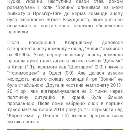
Кубка України. Наступний сезон став роком
розчарувань і коли "Волинь" опинилася на межі
вильоту з Прем'єр-Ліги до керма команди знову
було запрошено Віталія Кварцяного, який успішно
справився із поставленою задачею збереження
прописки.
Після повернення Кварцяному довелося
створювати нову команду - склад "Волині" змінився
на 80-90%. Утім, першу половину сезону команда
провела дуже гідно, адже в активі нічия із "Динамо"
в Києві (1:1), перемога над "Шахтарем" (2:0) і нічия із
"Чорнморцем" в Одесі (0:0). Але далася взнаки
молодість нового складу команди й гра "Волині" не
була стабільною. Друга ж частина чемпіонату 2013-
2014 рр., яка відтермінувалася на 2 тижні через
політичну ситуацію в країні, була більше
провальною. Після семи набраних очок в перших
трьох матчах весни 2014 року (в т.ч. перемоги над
"Карпатами" у Львові 1:0) лучани програли вісім
матчів поспіль.