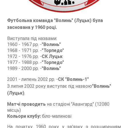
Футбольна команда "Волинь" (Луцьк) була
заснована у 1960 році.
Виступала під назвами:
1960 - 1967 рр. -
"Волинь"
1968 - 1971 рр. -
"Торпедо"
1972 - 1976 рр. -
СК Луцьк
1977 - 1988 рр. -
"Торпедо"
1989 - 2000 рр. -
"Волинь"
2001 - липень 2002 рр. -
CК "Волинь-1"
З липня 2002 року виступає під назвою
"Волинь"
(Луцьк)
.
Матчі проводить
на стадіоні "Авангард" (12080
місць)
Кольори клубу:
біло-малинові
На початку 1960 року у зв'язку з розширенням