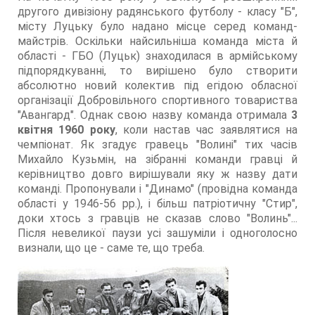
другого дивізіону радянського футболу - класу "Б",
місту Луцьку було надано місце серед команд-
майстрів. Оскільки найсильніша команда міста й
області - ГБО (Луцьк) знаходилася в армійському
підпорядкуванні, то вирішено було створити
абсолютно новий колектив під егідою обласної
організації Добровільного спортивного товариства
"Авангард". Однак свою назву команда отримала
3
квітня 1960 року
, коли настав час заявлятися на
чемпіонат. Як згадує гравець "Волині" тих часів
Михайло Кузьмін, на зібранні команди гравці й
керівництво довго вирішували яку ж назву дати
команді. Пропонували і "Динамо" (провідна команда
області у 1946-56 рр.), і більш патріотичну "Стир",
доки хтось з гравців не сказав слово "Волинь"...
Після невеликої паузи усі зашуміли і одноголосно
визнали, що це - саме те, що треба.