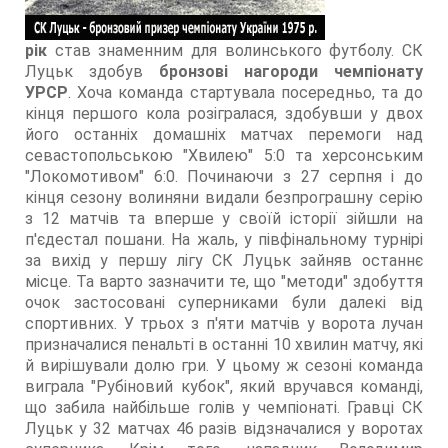
рік
став знаменним для волинського футболу. СК
Луцьк здобув
бронзові нагороди чемпіонату
УРСР
. Хоча команда стартувала посередньо, та до
кінця першого кола розігралася, здобувши у двох
його останніх домашніх матчах перемоги над
севастопольською "Хвилею" 5:0 та херсонським
"Локомотивом" 6:0. Починаючи з 27 серпня і до
кінця сезону волиняни видали безпрограшну серію
з 12 матчів та вперше у своїй історії зійшли на
п'єдестал пошани. На жаль, у півфінальному турнірі
за вихід у першу лігу СК Луцьк зайняв останнє
місце. Та варто зазначити те, що "методи" здобуття
очок застосовані суперниками були далекі від
спортивних. У трьох з п'яти матчів у ворота лучан
призначалися пенальті в останні 10 хвилин матчу, які
й вирішували долю гри. У цьому ж сезоні команда
виграла "Рубіновий кубок", який вручався команді,
що забила найбільше голів у чемпіонаті. Гравці СК
Луцьк у 32 матчах 46 разів відзначалися у воротах