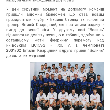
місці, за яким знаходилася друга ліга.
У цей скрутний момент на допомогу команді
прийшли відомий бізнесмен, що став новим
президентом клубу, - Василь Столяр та головний
тренер Віталій Кварцяний, які поставили задачу -
вихід до вищої ліги. У другому колі "Волинь"
піднялася на дев'яту позицію в таблиці, здобувши в
останньому матчі феєричну перемогу над
київським ЦСКА-2 - 7:0. А в
чемпіонаті
2001/02
Віталій Кварцяний вдруге привів "Волинь"
до
золотих медалей
.